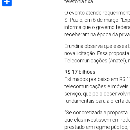
telefonia fixa.
Share
O evento atende requerimento
S. Paulo, em 6 de março: “Ex
informa que o governo feder
receberam na época da priva
Erundina observa que esses b
nova licitação. Essa propost
Telecomunicações (Anatel), 
R$ 17 bilhões
Estimados por baixo em R$ 17
telecomunicações e imóveis 
serviço, que pelo desenvolvi
fundamentais para a oferta da
“Se concretizada a proposta,
que elas investissem em redes
prestado em regime público, s