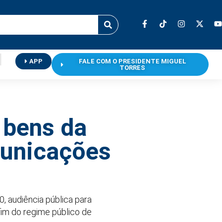
APP
FALE COM O PRESIDENTE MIGUEL
TORRES
 bens da
municações
, audiência pública para
fim do regime público de