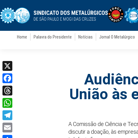
Home
Palavra do Presidente
Notícias
Jornal O Metalúrgico
Audiênc
X
Facebook
União às 
Threads
WhatsApp
A Comissão de Ciência e Tecn
Telegram
discutir a doação, às empres
Email