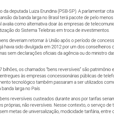
 da deputada Luiza Erundina (PSB-SP). A parlamentar cita 
pansão da banda larga no Brasil terá pacote de pelo menos 
al avalia como alternativa doar às empresas de telecomun
tização do Sistema Telebras em troca de investimentos.
ens deveriam retornar à União após o período de concessã
a já havia sido divulgada em 2012 por um dos conselheiros 
mas sem declarações oficiais da agência ou do ministro d
 bilhões, os chamados “bens reversíveis” são patrimônio e
entregues às empresas concessionárias públicas de telefo
mento tecnológico também passaram a ser utilizados como
 banda larga no País.
 bens reversíveis custeados durante anos por tarifas seri
 próprias, não reversíveis. Nesse contexto, o serviço de te
em metas de universalização, modicidade tarifária, entre ou