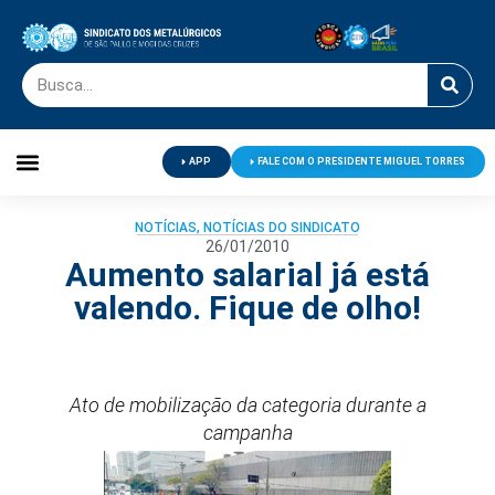
APP
FALE COM O PRESIDENTE MIGUEL TORRES
Palavra do Presidente
Jornal O Metalúrgico
Clube de Campo
Centro de Lazer
NOTÍCIAS
,
NOTÍCIAS DO SINDICATO
26/01/2010
Aumento salarial já está
valendo. Fique de olho!
Ato de mobilização da categoria durante a
campanha