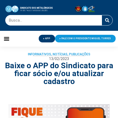
APP
FALE COM O PRESIDENTE MIGUEL TORRES
Palavra do Presidente
Jornal O Metalúrgico
Clube de Campo
Centro de Lazer
INFORMATIVOS
,
NOTÍCIAS
,
PUBLICAÇÕES
13/02/2023
Baixe o APP do Sindicato para
ficar sócio e/ou atualizar
cadastro