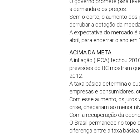
O governo promete para feve
a demanda e os preços.
Sem o corte, o aumento dos ju
derrubar a cotação da moeda
A expectativa do mercado é q
abril, para encerrar o ano em 
ACIMA DA META
A inflação (IPCA) fechou 201
previsões do BC mostram que,
2012.
A taxa básica determina o cu
empresas e consumidores, cu
Com esse aumento, os juros 
crise, chegariam ao menor níve
Com a recuperação da economi
O Brasil permanece no topo d
diferença entre a taxa básica