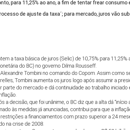
nto, para 11,25% ao ano, a fim de tentar frear consumo e
 processo de ajuste da taxa´; para mercado, juros vão su
em a taxa básica de juros (Selic) de 10,75% para 11,25% a
onetária do BC) no governo Dilma Rousseff.
e Alexandre Tombini no comando do Copom. Assim como se
relles, Tombini aumenta os juros logo após assumir a presi
or parte do mercado e dá continuidade ao trabalho iniciad
nflação.
a decisão, que foi unânime, o BC diz que a alta dá “início
omado às medidas já anunciadas, contribui para que a inflaçã
restrições a financiamentos com prazo superior a 24 mese
ado na crise de 2008.