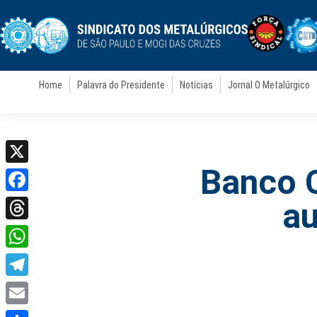
Home
Palavra do Presidente
Notícias
Jornal O Metalúrgico
Banco C
X
Facebook
au
Threads
WhatsApp
Telegram
Email