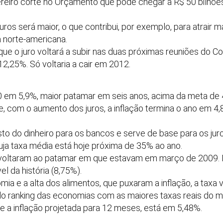
reiro corte no Orçamento que pode chegar a R$ 50 bilhões
ros será maior, o que contribui, por exemplo, para atrair m
 norte-americana.
ue o juro voltará a subir nas duas próximas reuniões do 
12,25%. Só voltaria a cair em 2012.
0 em 5,9%, maior patamar em seis anos, acima da meta de 
 com o aumento dos juros, a inflação termina o ano em 4,
sto do dinheiro para os bancos e serve de base para os ju
ja taxa média está hoje próxima de 35% ao ano.
voltaram ao patamar em que estavam em março de 2009. 
l da história (8,75%).
a e a alta dos alimentos, que puxaram a inflação, a taxa v
o ranking das economias com as maiores taxas reais do mu
 e a inflação projetada para 12 meses, está em 5,48%.