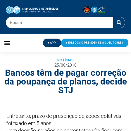
APP
FALE COM O PRESIDENTE MIGUEL TORRES
Palavra do Presidente
Jornal O Metalúrgico
Clube de Campo
Centro de Lazer
NOTÍCIAS
25/08/2010
Bancos têm de pagar correção
da poupança de planos, decide
STJ
Entretanto, prazo de prescrição de ações coletivas
foi fixado em 5 anos.
Com decisão, milhões de correntistas vão ficar sem