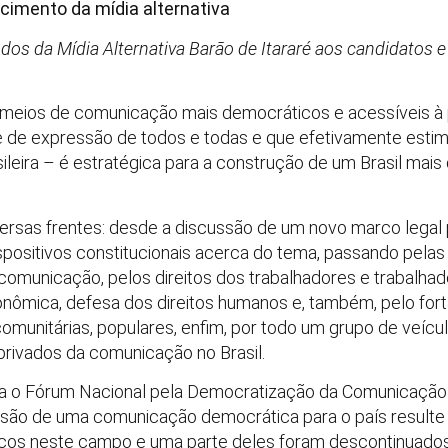
cimento da mídia alternativa
dos da Mídia Alternativa Barão de Itararé aos candidatos e
ha meios de comunicação mais democráticos e acessíveis 
e de expressão de todos e todas e que efetivamente estim
ileira – é estratégica para a construção de um Brasil mai
versas frentes: desde a discussão de um novo marco lega
spositivos constitucionais acerca do tema, passando pelas
comunicação, pelos direitos dos trabalhadores e trabalha
ômica, defesa dos direitos humanos e, também, pelo fort
comunitárias, populares, enfim, por todo um grupo de veícu
 privados da comunicação no Brasil.
gra o Fórum Nacional pela Democratização da Comunicação 
são de uma comunicação democrática para o país resulte e
nços neste campo e uma parte deles foram descontinuados