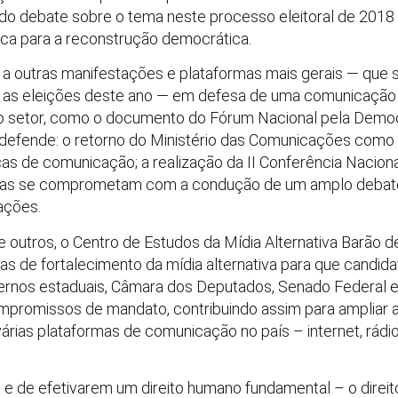
s do debate sobre o tema neste processo eleitoral de 2018
a para a reconstrução democrática.
a outras manifestações e plataformas mais gerais — que 
a as eleições deste ano — em defesa de uma comunicação
 o setor, como o documento do Fórum Nacional pela Demo
 defende: o retorno do Ministério das Comunicações como
cas de comunicação; a realização da II Conferência Nacio
atas se comprometam com a condução de um amplo debate
ações.
outros, o Centro de Estudos da Mídia Alternativa Barão de
 de fortalecimento da mídia alternativa para que candida
vernos estaduais, Câmara dos Deputados, Senado Federal e
promissos de mandato, contribuindo assim para ampliar a 
rias plataformas de comunicação no país – internet, rádio
 e de efetivarem um direito humano fundamental – o direi