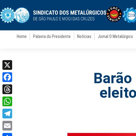
Home
Palavra do Presidente
Notícias
Jornal O Metalúrgico
Barão 
X
Facebook
eleit
Threads
WhatsApp
Telegram
Email