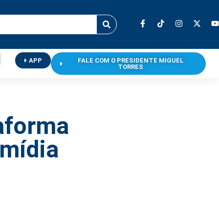
APP
FALE COM O PRESIDENTE MIGUEL
TORRES
taforma
 mídia