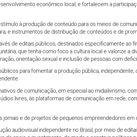
senvolvimento econômico local, e fortalecem a participa
estímulo à produção de conteúdo para os meios de comunic
ura, e instrumentos de distribuição de conteúdos e de pro
através de editais públicos, destinados especificamente ao
itária, que tenha como foco a cultura local e valorize a div
e geração, orientação sexual e inclusão de pessoas com defic
s públicos para fomentar a produção pública, independente,
pendente.
ativos de comunicação, em especial ao midialivrismo, com
estúdios livres, às plataformas de comunicação em rede, co
s jornais e de projetos de pequenos empreendedores em
ução audiovisual independente no Brasil, por meio de editai