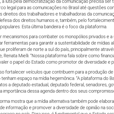
a luta pela democratização da comunicação precisa ser t
co legal para as comunicações no Brasil até questões co
 direitos dos trabalhadores e trabalhadoras da comunica
fesa dos direitos humanos e, também, pelo fortalecimento
populares. Esta última bandeira é o foco da plataforma.
tir mecanismos para combater os monopólios privados e a 
r ferramentas para garantir a sustentabilidade de mídias al
e proliferam de norte a sul do país, principalmente através
e, Renata Mielli. “Nossa plataforma fala sobre como finan
valer o papel do Estado como promotor de diversidade e plu
so fortalecer veículos que contribuem para a produção de 
não tenham espaço na mídia hegemônica. “A plataforma do B
atos a deputado estadual, deputado federal, senadores, gov
 a importância dessa agenda dentro dos seus compromisso
aforma mostra que a mídia alternativa também pode elaborar
 de informação e promover a diversidade de opinião na soc
mocracia no país. Para isso, é fundamental que o Estado sej