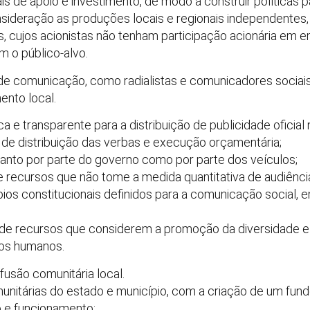
is de apoio e investimento, de modo a construir políticas 
ideração as produções locais e regionais independentes,
 cujos acionistas não tenham participação acionária em
 o público-alvo.
e comunicação, como radialistas e comunicadores sociais
ento local.
ica e transparente para a distribuição de publicidade ofici
os de distribuição das verbas e execução orçamentária;
 tanto por parte do governo como por parte dos veículos;
de recursos que não tome a medida quantitativa de audiênci
ios constitucionais definidos para a comunicação social, e
ão de recursos que considerem a promoção da diversidade e 
itos humanos.
ifusão comunitária local.
munitárias do estado e município, com a criação de um fund
o e funcionamento;