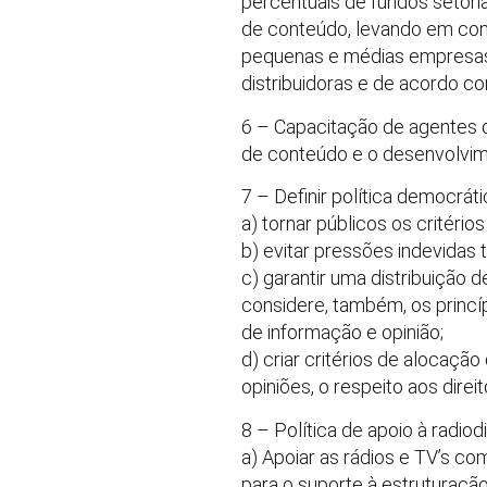
percentuais de fundos setoria
de conteúdo, levando em cons
pequenas e médias empresas,
distribuidoras e de acordo com
6 – Capacitação de agentes d
de conteúdo e o desenvolvim
7 – Definir política democrát
a) tornar públicos os critéri
b) evitar pressões indevidas
c) garantir uma distribuição 
considere, também, os princíp
de informação e opinião;
d) criar critérios de alocaç
opiniões, o respeito aos dire
8 – Política de apoio à radiod
a) Apoiar as rádios e TV’s co
para o suporte à estruturaçã