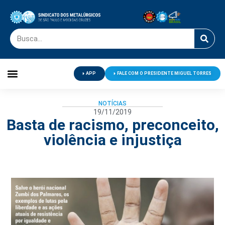
APP
FALE COM O PRESIDENTE MIGUEL TORRES
Palavra do Presidente
Jornal O Metalúrgico
Clube de Campo
Centro de Lazer
NOTÍCIAS
19/11/2019
Basta de racismo, preconceito,
violência e injustiça