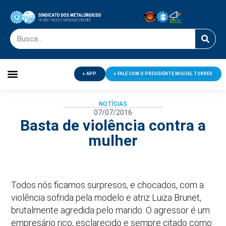
APP
FALE COM O PRESIDENTE MIGUEL TORRES
Palavra do Presidente
Jornal O Metalúrgico
Clube de Campo
Centro de Lazer
NOTÍCIAS
07/07/2016
Basta de violência contra a
mulher
Todos nós ficamos surpresos, e chocados, com a
violência sofrida pela modelo e atriz Luiza Brunet,
brutalmente agredida pelo marido. O agressor é um
empresário rico, esclarecido e sempre citado como