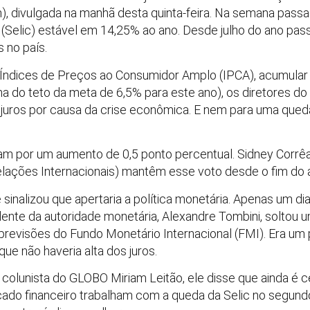
, divulgada na manhã desta quinta-feira. Na semana passad
 (Selic) estável em 14,25% ao ano. Desde julho do ano pas
s no país.
, o Índices de Preços ao Consumidor Amplo (IPCA), acumula
a do teto da meta de 6,5% para este ano), os diretores do
juros por causa da crise econômica. E nem para uma queda
aram por um aumento de 0,5 ponto percentual. Sidney Corr
elações Internacionais) mantêm esse voto desde o fim do
 sinalizou que apertaria a política monetária. Apenas um di
idente da autoridade monetária, Alexandre Tombini, solto
revisões do Fundo Monetário Internacional (FMI). Era um p
ue não haveria alta dos juros.
 colunista do GLOBO Miriam Leitão, ele disse que ainda é c
do financeiro trabalham com a queda da Selic no segund