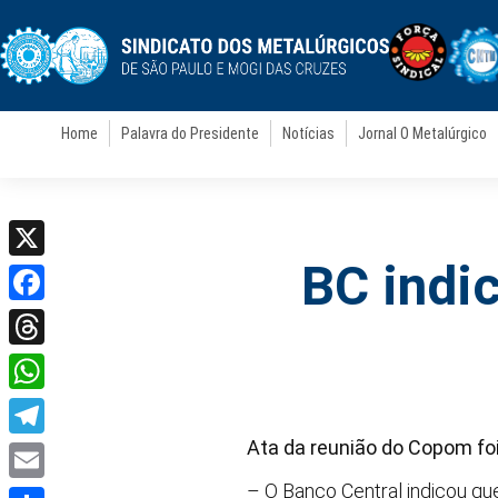
Home
Palavra do Presidente
Notícias
Jornal O Metalúrgico
BC indi
X
Facebook
Threads
WhatsApp
Ata da reunião do Copom foi
Telegram
– O Banco Central indicou que
Email