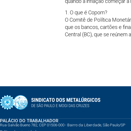
quando a inflação começar a 
1. O que é Copom?
O Comitê de Política Monetári
que os bancos, cartões e fin
Central (BC), que se reúnem a
PALÁCIO DO TRABALHADOR
Rua Galvão Bueno 782, CEP 01506-000 - Bairro da Liberdade, São Paulo/SP