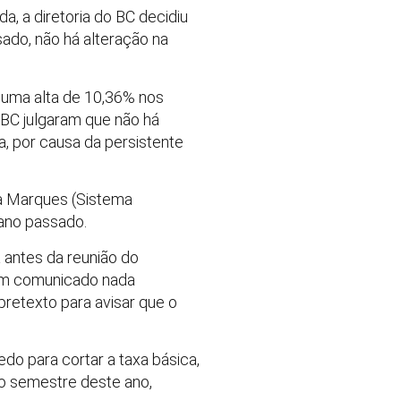
a, a diretoria do BC decidiu
sado, não há alteração na
r uma alta de 10,36% nos
 BC julgaram que não há
, por causa da persistente
êa Marques (Sistema
 ano passado.
a antes da reunião do
u um comunicado nada
retexto para avisar que o
edo para cortar a taxa básica,
o semestre deste ano,