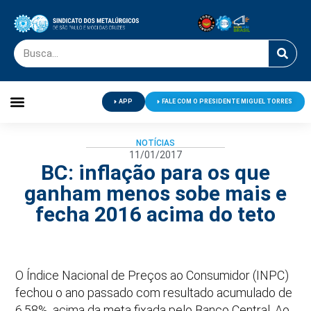
APP
FALE COM O PRESIDENTE MIGUEL TORRES
Palavra do Presidente
Jornal O Metalúrgico
Clube de Campo
Centro de Lazer
NOTÍCIAS
11/01/2017
BC: inflação para os que
ganham menos sobe mais e
fecha 2016 acima do teto
O Índice Nacional de Preços ao Consumidor (INPC)
fechou o ano passado com resultado acumulado de
6,58%, acima da meta fixada pelo Banco Central. Ao