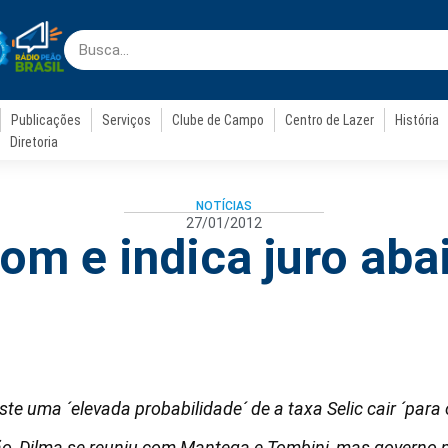
Publicações
Serviços
Clube de Campo
Centro de Lazer
História
Diretoria
NOTÍCIAS
27/01/2012
om e indica juro aba
te uma ´elevada probabilidade´ de a taxa Selic cair ´para
, Dilma se reuniu com Mantega e Tombini, mas governo n