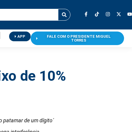
APP
FALE COM O PRESIDENTE MIGUEL
TORRES
ixo de 10%
 o patamar de um dígito´
ega interferência