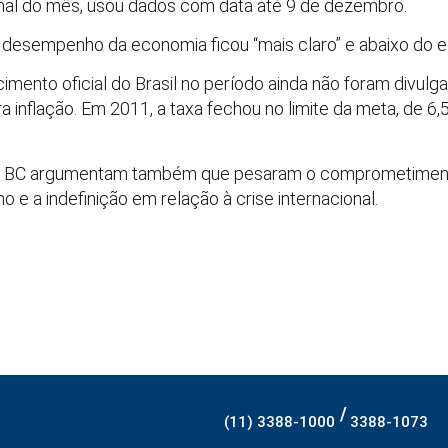
inal do mês, usou dados com data até 9 de dezembro.
 o desempenho da economia ficou “mais claro” e abaixo do 
mento oficial do Brasil no período ainda não foram divulg
a inflação. Em 2011, a taxa fechou no limite da meta, de 6
do BC argumentam também que pesaram o comprometimen
no e a indefinição em relação à crise internacional.
/
(11) 3388-1000
3388-1073