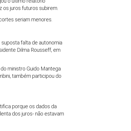
u o último relatório
z os juros futuros subirem.
s cortes seriam menores.
 suposta falta de autonomia
sidente Dilma Rousseff, em
 do ministro Guido Mantega
mbini, também participou do
tifica porque os dados da
lenta dos juros- não estavam