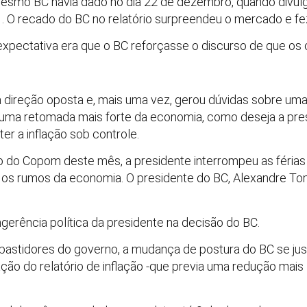
 mesmo BC havia dado no dia 22 de dezembro, quando divulgo
1. O recado do BC no relatório surpreendeu o mercado e fe
a expectativa era que o BC reforçasse o discurso de que o
a direção oposta e, mais uma vez, gerou dúvidas sobre uma
 uma retomada mais forte da economia, como deseja a pre
r a inflação sob controle.
 do Copom deste mês, a presidente interrompeu as férias
e os rumos da economia. O presidente do BC, Alexandre To
gerência política da presidente na decisão do BC.
bastidores do governo, a mudança de postura do BC se jus
ão do relatório de inflação -que previa uma redução mais 