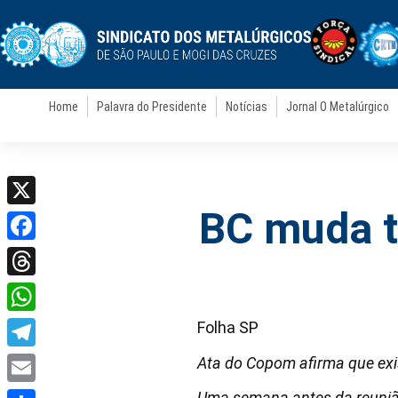
Home
Palavra do Presidente
Notícias
Jornal O Metalúrgico
BC muda t
X
Facebook
Threads
WhatsApp
Folha SP
Telegram
Ata do Copom afirma que exis
Email
Uma semana antes da reunião