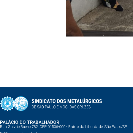
PALÁCIO DO TRABALHADOR
Rua Galvão Bueno 782, CEP 01506-000 - Bairro da Liberdade, São Paulo/SP