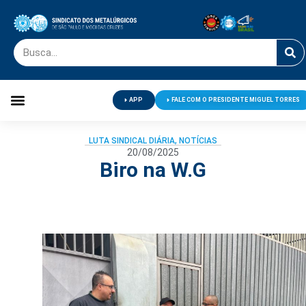
APP
FALE COM O PRESIDENTE MIGUEL TORRES
Palavra do Presidente
Jornal O Metalúrgico
Clube de Campo
Centro de Lazer
LUTA SINDICAL DIÁRIA
,
NOTÍCIAS
20/08/2025
Biro na W.G