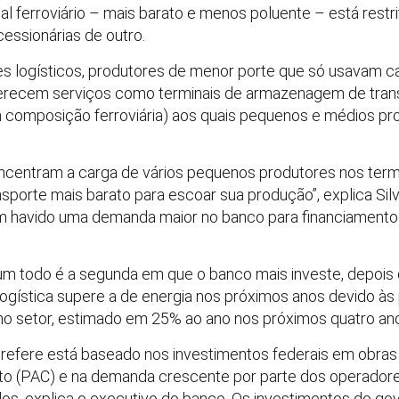
 ferroviário – mais barato e menos poluente – está rest
essionárias de outro.
s logísticos, produtores de menor porte que só usavam 
recem serviços como terminais de armazenagem de tran
m composição ferroviária) aos quais pequenos e médios pr
ncentram a carga de vários pequenos produtores nos termi
orte mais barato para escoar sua produção”, explica Sil
em havido uma demanda maior no banco para financiamento
 um todo é a segunda em que o banco mais investe, depois d
e logística supere a de energia nos próximos anos devido à
no setor, estimado em 25% ao ano nos próximos quatro ano
 refere está baseado nos investimentos federais em obra
o (PAC) e na demanda crescente por parte dos operadores
s, explica o executivo do banco. Os investimentos do go