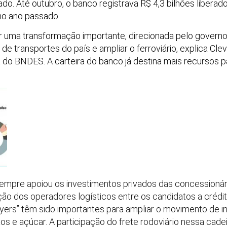
do. Até outubro, o banco registrava R$ 4,3 bilhões liber
 no ano passado.
or uma transformação importante, direcionada pelo govern
de transportes do país e ampliar o ferroviário, explica Cle
do BNDES. A carteira do banco já destina mais recursos pa
empre apoiou os investimentos privados das concessionárias
ação dos operadores logísticos entre os candidatos a créd
yers” têm sido importantes para ampliar o movimento de in
os e açúcar. A participação do frete rodoviário nessa cade