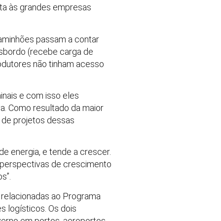
rita às grandes empresas
caminhões passam a contar
sbordo (recebe carga de
odutores não tinham acesso
nais e com isso eles
va. Como resultado da maior
 de projetos dessas
e energia, e tende a crescer.
s perspectivas de crescimento
s”.
s relacionadas ao Programa
 logísticos. Os dois
verno em portos, aeroportos,