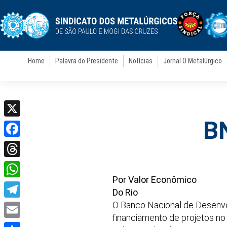
Home
Palavra do Presidente
Notícias
Jornal O Metalúrgico
BN
X
Facebook
Threads
Por Valor Econômico
WhatsApp
Do Rio
O Banco Nacional de Desenvo
Telegram
financiamento de projetos no 
Email