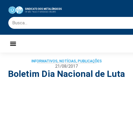
Palavra do Presidente
Jornal O Metalúrgico
Clube de Campo
Centro de Lazer
INFORMATIVOS
,
NOTÍCIAS
,
PUBLICAÇÕES
21/08/2017
Boletim Dia Nacional de Luta