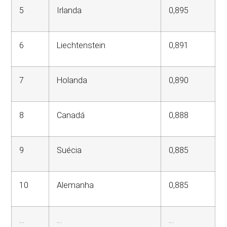
5
Irlanda
0,895
6
Liechtenstein
0,891
7
Holanda
0,890
8
Canadá
0,888
9
Suécia
0,885
10
Alemanha
0,885
…
…
…