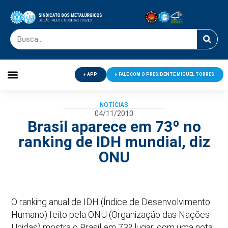
APP
FALE COM O PRESIDENTE MIGUEL TORRES
Palavra do Presidente
Jornal O Metalúrgico
Clube de Campo
Centro de Lazer
NOTÍCIAS
04/11/2010
Brasil aparece em 73º no
ranking de IDH mundial, diz
ONU
O ranking anual de IDH (Índice de Desenvolvimento
Humano) feito pela ONU (Organização das Nações
Unidas) mostra o Brasil em 73º lugar, com uma nota