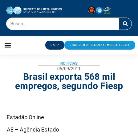
APP
FALE COM O PRESIDENTE MIGUEL TORRES
Palavra do Presidente
Jornal O Metalúrgico
Clube de Campo
Centro de Lazer
NOTÍCIAS
05/09/2011
Brasil exporta 568 mil
empregos, segundo Fiesp
Estadão Online
AE – Agência Estado