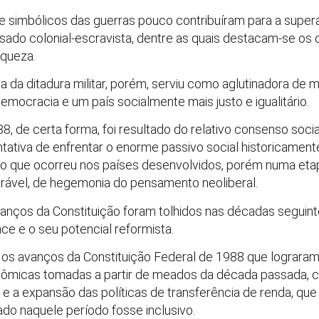
os e simbólicos das guerras pouco contribuíram para a sup
ado colonial-escravista, dentre as quais destacam-se os 
iqueza.
da ditadura militar, porém, serviu como aglutinadora de 
mocracia e um país socialmente mais justo e igualitário.
8, de certa forma, foi resultado do relativo consenso soc
ntativa de enfrentar o enorme passivo social historicame
 que ocorreu nos países desenvolvidos, porém numa etapa
ável, de hegemonia do pensamento neoliberal.
anços da Constituição foram tolhidos nas décadas seguint
ce e o seu potencial reformista.
e os avanços da Constituição Federal de 1988 que lograra
onômicas tomadas a partir de meados da década passada, 
 e a expansão das políticas de transferência de renda, que
do naquele período fosse inclusivo.