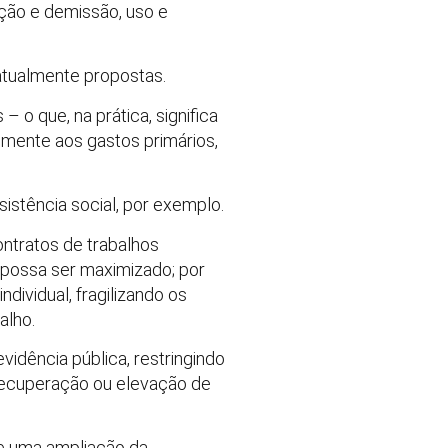
ção e demissão, uso e
 atualmente propostas.
 o que, na prática, significa
omente aos gastos primários,
stência social, por exemplo.
ontratos de trabalhos
 possa ser maximizado; por
dividual, fragilizando os
alho.
vidência pública, restringindo
recuperação ou elevação de
 e uma ampliação da