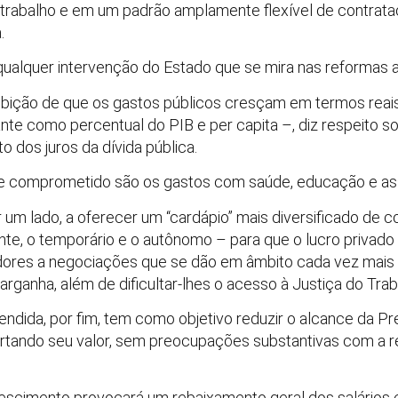
 trabalho e em um padrão amplamente flexível de contrata
.
e qualquer intervenção do Estado que se mira nas reformas
oibição de que os gastos públicos cresçam em termos reais –
te como percentual do PIB e per capita –, diz respeito s
o dos juros da dívida pública.
e comprometido são os gastos com saúde, educação e assi
or um lado, a oferecer um “cardápio” mais diversificado de c
nte, o temporário e o autônomo – para que o lucro privado
dores a negociações que se dão em âmbito cada vez mais in
arganha, além de dificultar-lhes o acesso à Justiça do Trab
endida, por fim, tem como objetivo reduzir o alcance da Pre
ortando seu valor, sem preocupações substantivas com a 
 crescimento provocará um rebaixamento geral dos salários