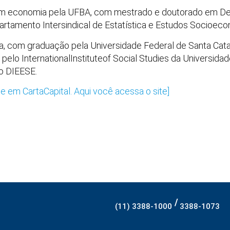
m economia pela UFBA, com mestrado e doutorado em D
artamento Intersindical de Estatística e Estudos Socioec
, com graduação pela Universidade Federal de Santa Catar
elo InternationalInstituteof Social Studies da Universid
o DIEESE.
te em CartaCapital. Aqui você acessa o site]
/
(11) 3388-1000
3388-1073