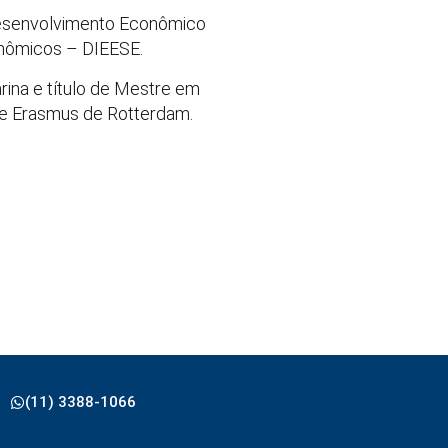
esenvolvimento Econômico
onômicos – DIEESE.
ina e título de Mestre em
ade Erasmus de Rotterdam.
(11) 3388-1066