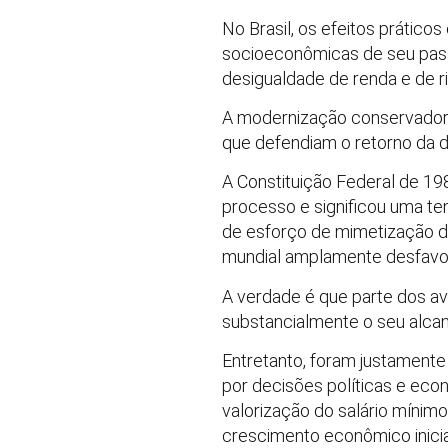
No Brasil, os efeitos prátic
socioeconômicas de seu pass
desigualdade de renda e de r
A modernização conservadora 
que defendiam o retorno da de
A Constituição Federal de 198
processo e significou uma te
de esforço de mimetização do
mundial amplamente desfavor
A verdade é que parte dos av
substancialmente o seu alcan
Entretanto, foram justament
por decisões políticas e ec
valorização do salário mínimo
crescimento econômico inicia