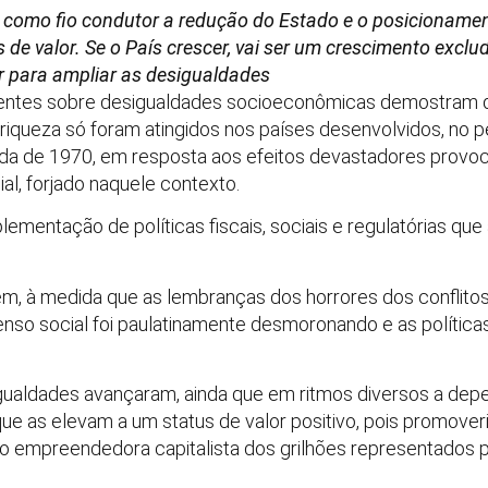
como fio condutor a redução do Estado e o posicionamen
s de valor.
Se o País crescer, vai ser um crescimento excl
r para ampliar as desigualdades
ecentes sobre desigualdades socioeconômicas demostram qu
e riqueza só foram atingidos nos países desenvolvidos, no
ada de 1970, em resposta aos efeitos devastadores provo
l, forjado naquele contexto.
ementação de políticas fiscais, sociais e regulatórias que
m, à medida que as lembranças dos horrores dos conflitos
so social foi paulatinamente desmoronando e as políticas 
ualdades avançaram, ainda que em ritmos diversos a depen
e as elevam a um status de valor positivo, pois promove
ão empreendedora capitalista dos grilhões representados p