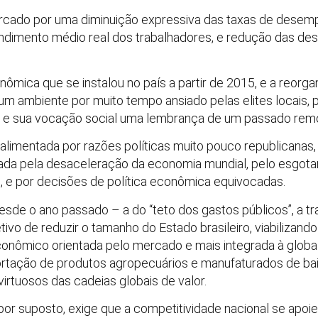
marcado por uma diminuição expressiva das taxas de desem
ndimento médio real dos trabalhadores, e redução das des
nômica que se instalou no país a partir de 2015, e a reorg
m ambiente por muito tempo ansiado pelas elites locais, pro
8 e sua vocação social uma lembrança de um passado rem
se alimentada por razões políticas muito pouco republicanas
da pela desaceleração da economia mundial, pelo esgota
 e por decisões de política econômica equivocadas.
de o ano passado – a do “teto dos gastos públicos”, a trab
tivo de reduzir o tamanho do Estado brasileiro, viabiliza
onômico orientada pelo mercado e mais integrada à globali
rtação de produtos agropecuários e manufaturados de bai
irtuosos das cadeias globais de valor.
por suposto, exige que a competitividade nacional se apoie