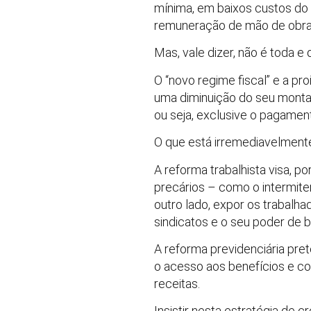
mínima, em baixos custos do
remuneração de mão de obra
Mas, vale dizer, não é toda 
O “novo regime fiscal” e a pr
uma diminuição do seu montan
ou seja, exclusive o pagament
O que está irremediavelment
A reforma trabalhista visa, p
precários – como o intermite
outro lado, expor os trabalha
sindicatos e o seu poder de b
A reforma previdenciária pret
o acesso aos benefícios e c
receitas.
Insistir nesta estratégia de