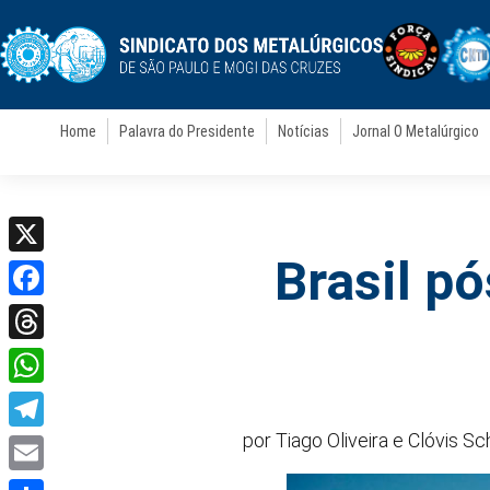
Home
Palavra do Presidente
Notícias
Jornal O Metalúrgico
Brasil p
X
Facebook
Threads
WhatsApp
por Tiago Oliveira e Clóvis S
Telegram
Email