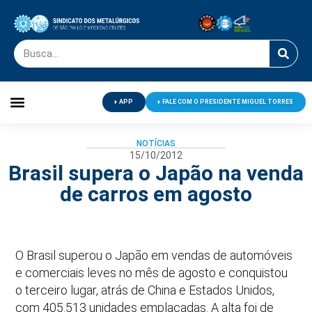
APP
FALE COM O PRESIDENTE MIGUEL TORRES
Palavra do Presidente
Jornal O Metalúrgico
Clube de Campo
Centro de Lazer
NOTÍCIAS
15/10/2012
Brasil supera o Japão na venda
de carros em agosto
O Brasil superou o Japão em vendas de automóveis
e comerciais leves no mês de agosto e conquistou
o terceiro lugar, atrás de China e Estados Unidos,
com 405.513 unidades emplacadas. A alta foi de