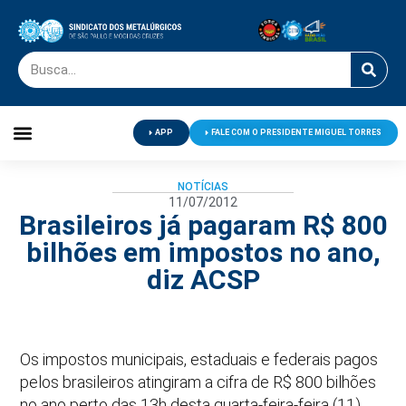
APP
FALE COM O PRESIDENTE MIGUEL TORRES
Palavra do Presidente
Jornal O Metalúrgico
Clube de Campo
Centro de Lazer
NOTÍCIAS
11/07/2012
Brasileiros já pagaram R$ 800
bilhões em impostos no ano,
diz ACSP
Os impostos municipais, estaduais e federais pagos
pelos brasileiros atingiram a cifra de R$ 800 bilhões
no ano perto das 13h desta quarta-feira-feira (11).