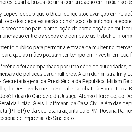
ulheres; quarta, busca de uma comunicação em mídia não dis
ny Lopes, depois que o Brasil conquistou avanços em relaç
pal foco dos debates será a construção da autonomia econôm
ais creches no país, a ampliação da participação da mulher
emuneração entre os sexos e o combate ao trabalho informa
amento público para permitir a entrada da mulher no merca
para que as mães possam ter tempo em investir em sua fo
nferência foi acompanhada por uma série de autoridades, 
icipais de políticas para mulheres. Além da ministra Iriny L
a Secretaria-geral da Presidência da República, Miriam Belc
o, do Desenvolvimento Social e Combate à Fome, Luiza Bai
 José Eduardo Cardozo, da Justiça, Afonso Florence, do De
eral da União, Gleisi Hoffmann, da Casa Civil, além das de
etá (PT-SP) e da secretária adjunta da SPM, Rosana Ramo
soria de imprensa do Sindicato