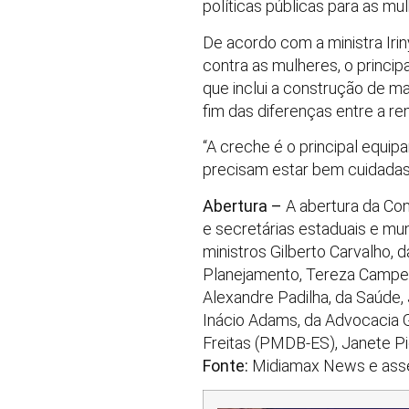
políticas públicas para as m
De acordo com a ministra Iri
contra as mulheres, o princi
que inclui a construção de m
fim das diferenças entre a r
“A creche é o principal equip
precisam estar bem cuidadas 
Abertura –
A abertura da Co
e secretárias estaduais e mun
ministros Gilberto Carvalho, d
Planejamento, Tereza Campell
Alexandre Padilha, da Saúde,
Inácio Adams, da Advocacia G
Freitas (PMDB-ES), Janete Pi
Fonte:
Midiamax News e asses