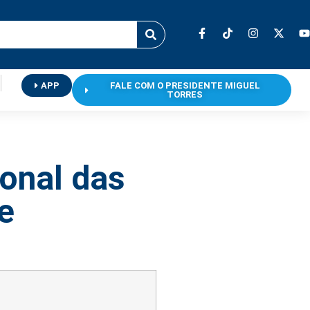
APP
FALE COM O PRESIDENTE MIGUEL
TORRES
ional das
e