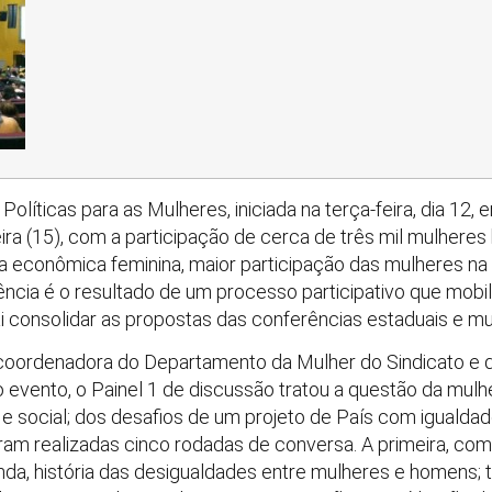
olíticas para as Mulheres, iniciada na terça-feira, dia 12, 
ra (15), com a participação de cerca de três mil mulheres br
econômica feminina, maior participação das mulheres na po
ência é o resultado de um processo participativo que mobil
i consolidar as propostas das conferências estaduais e mun
 coordenadora do Departamento da Mulher do Sindicato e q
o evento, o Painel 1 de discussão tratou a questão da mul
 social; dos desafios de um projeto de País com igualda
oram realizadas cinco rodadas de conversa. A primeira, com
unda, história das desigualdades entre mulheres e homens; 