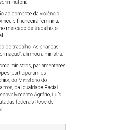
criminatória.
ão ao combate da violência
ica e financeira feminina,
 no mercado de trabalho, o
l.
do de trabalho. As crianças
rmação”, afirmou a ministra.
como ministros, parlamentares
opes, participaram os
hior, do Ministério do
rros, da Igualdade Racial,
senvolvimento Agrário, Luís
putadas federais Rose de
s.