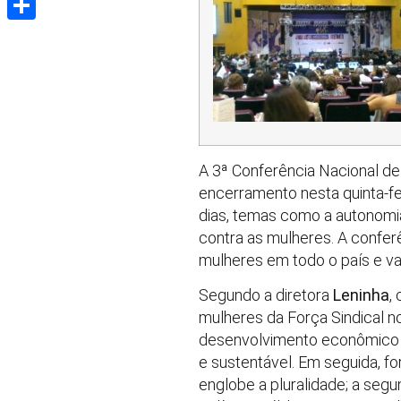
Share
A 3ª Conferência Nacional de P
encerramento nesta quinta-fei
dias, temas como a autonomia 
contra as mulheres. A confer
mulheres em todo o país e va
Segundo a diretora
Leninha
,
mulheres da Força Sindical n
desenvolvimento econômico e
e sustentável. Em seguida, f
englobe a pluralidade; a seg