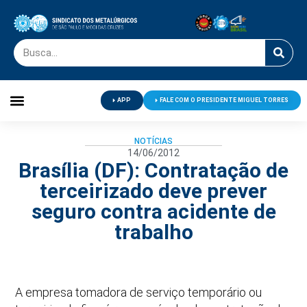
APP
FALE COM O PRESIDENTE MIGUEL TORRES
Palavra do Presidente
Jornal O Metalúrgico
Clube de Campo
Centro de Lazer
NOTÍCIAS
14/06/2012
Brasília (DF): Contratação de
terceirizado deve prever
seguro contra acidente de
trabalho
A empresa tomadora de serviço temporário ou