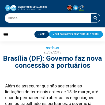
APP
FALE COM O PRESIDENTE MIGUEL TORRES
Palavra do Presidente
Jornal O Metalúrgico
Clube de Campo
Centro de Lazer
NOTÍCIAS
25/02/2013
Brasília (DF): Governo faz nova
concessão a portuários
Além de assegurar que não aceleraria as
licitações de terminais antes de 15 de março, até
quando permanecerão abertas as negociações
com os trabalhadores portuários, o governo já