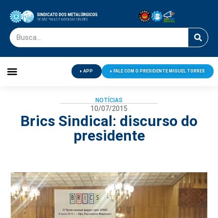
APP
FALE COM O PRESIDENTE MIGUEL TORRES
Palavra do Presidente
Jornal O Metalúrgico
Clube de Campo
Centro de Lazer
NOTÍCIAS
10/07/2015
Brics Sindical: discurso do
presidente