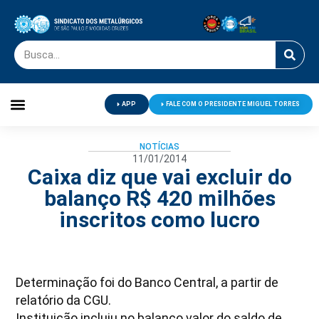
APP
FALE COM O PRESIDENTE MIGUEL TORRES
Palavra do Presidente
Jornal O Metalúrgico
Clube de Campo
Centro de Lazer
NOTÍCIAS
11/01/2014
Caixa diz que vai excluir do
balanço R$ 420 milhões
inscritos como lucro
Determinação foi do Banco Central, a partir de
relatório da CGU.
Instituição incluiu no balanço valor do saldo de