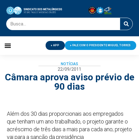
APP
FALE COM O PRESIDENTE MIGUEL TORRES
Palavra do Presidente
Jornal O Metalúrgico
Clube de Campo
Centro de Lazer
NOTÍCIAS
22/09/2011
Câmara aprova aviso prévio de
90 dias
Além dos 30 dias proporcionais aos empregados
que tenham um ano trabalhado, o projeto garante o
acréscimo de três dias a mais para cada ano; projeto
vai para a sanção da presidência