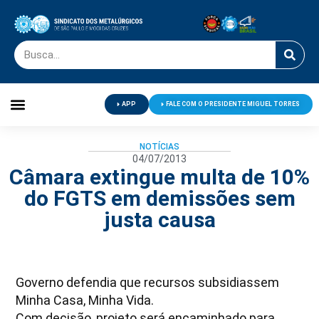
APP
FALE COM O PRESIDENTE MIGUEL TORRES
Palavra do Presidente
Jornal O Metalúrgico
Clube de Campo
Centro de Lazer
NOTÍCIAS
04/07/2013
Câmara extingue multa de 10%
do FGTS em demissões sem
justa causa
Governo defendia que recursos subsidiassem
Minha Casa, Minha Vida.
Com decisão, projeto será encaminhado para