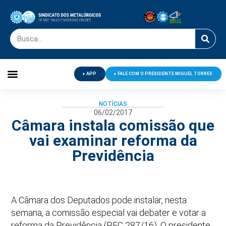
APP
FALE COM O PRESIDENTE MIGUEL TORRES
Palavra do Presidente
Jornal O Metalúrgico
Clube de Campo
Centro de Lazer
NOTÍCIAS
06/02/2017
Câmara instala comissão que
vai examinar reforma da
Previdência
A Câmara dos Deputados pode instalar, nesta
semana, a comissão especial vai debater e votar a
reforma da Previdência (PEC 287/16). O presidente