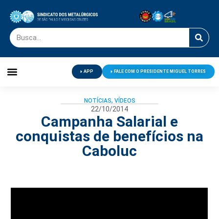
APP
FALE COM O PRESIDENTE MIGUEL TORRES
Palavra do Presidente
Jornal O Metalúrgico
Clube de Campo
Centro de Lazer
NOTÍCIAS
,
VÍDEOS
22/10/2014
Campanha Salarial e
conquistas de benefícios na
Caboluc