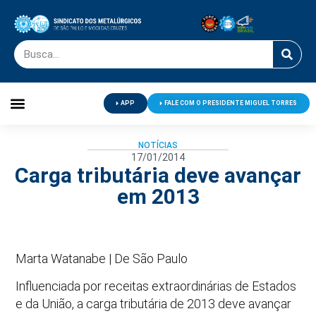
APP
FALE COM O PRESIDENTE MIGUEL TORRES
Palavra do Presidente
Jornal O Metalúrgico
Clube de Campo
Centro de Lazer
NOTÍCIAS
17/01/2014
Carga tributária deve avançar
em 2013
Marta Watanabe | De São Paulo
Influenciada por receitas extraordinárias de Estados
e da União, a carga tributária de 2013 deve avançar