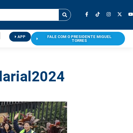
APP
FALE COM O PRESIDENTE MIGUEL
TORRES
larial2024