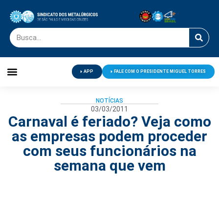
APP
FALE COM O PRESIDENTE MIGUEL TORRES
Palavra do Presidente
Jornal O Metalúrgico
Clube de Campo
Centro de Lazer
NOTÍCIAS
03/03/2011
Carnaval é feriado? Veja como
as empresas podem proceder
com seus funcionários na
semana que vem