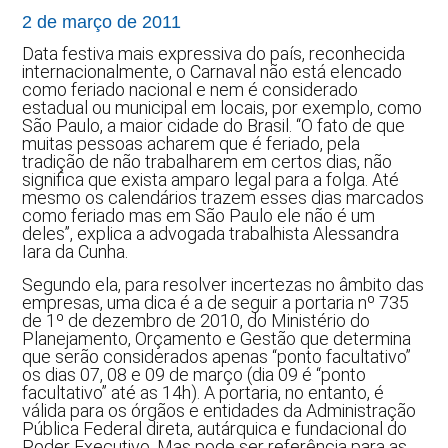
2 de março de 2011
Data festiva mais expressiva do país, reconhecida
internacionalmente, o Carnaval não está elencado
como feriado nacional e nem é considerado
estadual ou municipal em locais, por exemplo, como
São Paulo, a maior cidade do Brasil. “O fato de que
muitas pessoas acharem que é feriado, pela
tradição de não trabalharem em certos dias, não
significa que exista amparo legal para a folga. Até
mesmo os calendários trazem esses dias marcados
como feriado mas em São Paulo ele não é um
deles”, explica a advogada trabalhista Alessandra
Iara da Cunha.
Segundo ela, para resolver incertezas no âmbito das
empresas, uma dica é a de seguir a portaria nº 735
de 1º de dezembro de 2010, do Ministério do
Planejamento, Orçamento e Gestão que determina
que serão considerados apenas “ponto facultativo”
os dias 07, 08 e 09 de março (dia 09 é “ponto
facultativo” até as 14h). A portaria, no entanto, é
válida para os órgãos e entidades da Administração
Pública Federal direta, autárquica e fundacional do
Poder Executivo. Mas pode ser referência para as