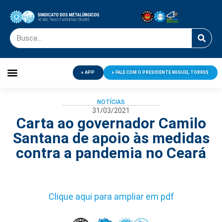
APP
FALE COM O PRESIDENTE MIGUEL TORRES
Palavra do Presidente
Jornal O Metalúrgico
Clube de Campo
Centro de Lazer
NOTÍCIAS
31/03/2021
Carta ao governador Camilo
Santana de apoio às medidas
contra a pandemia no Ceará
Clique aqui para ampliar em pdf