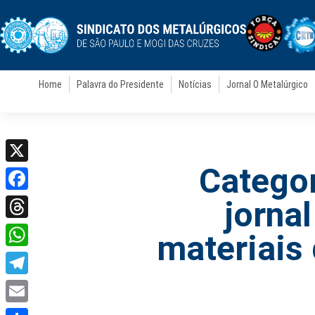
Home
Palavra do Presidente
Notícias
Jornal O Metalúrgico
Categor
X
Facebook
jorna
Threads
materiais
WhatsApp
Telegram
Email