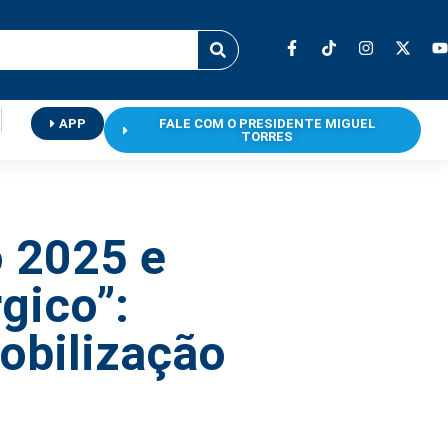
APP
FALE COM O PRESIDENTE MIGUEL
TORRES
o 2025 e
gico”:
obilização