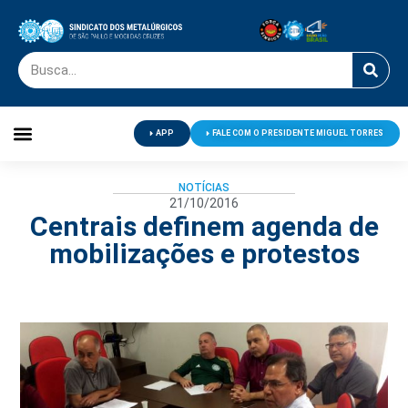
APP
FALE COM O PRESIDENTE MIGUEL TORRES
Palavra do Presidente
Jornal O Metalúrgico
Clube de Campo
Centro de Lazer
NOTÍCIAS
21/10/2016
Centrais definem agenda de
mobilizações e protestos