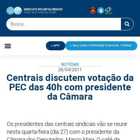
APP
FALE COM O PRESIDENTE MIGUEL TORRES
Palavra do Presidente
Jornal O Metalúrgico
Clube de Campo
Centro de Lazer
NOTÍCIAS
26/04/2011
Centrais discutem votação da
PEC das 40h com presidente
da Câmara
Os presidentes das centrais sindicais vão se reunir
nesta quarta-feira (dia 27) com o presidente da
Câmara dos Deputados, Marco Maia. O café da