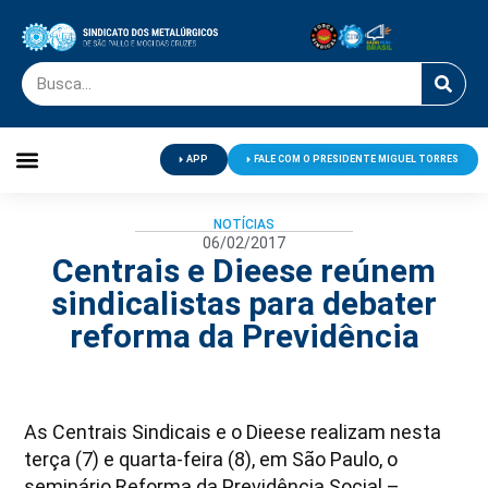
APP
FALE COM O PRESIDENTE MIGUEL TORRES
Palavra do Presidente
Jornal O Metalúrgico
Clube de Campo
Centro de Lazer
NOTÍCIAS
06/02/2017
Centrais e Dieese reúnem
sindicalistas para debater
reforma da Previdência
As Centrais Sindicais e o Dieese realizam nesta
terça (7) e quarta-feira (8), em São Paulo, o
seminário Reforma da Previdência Social –