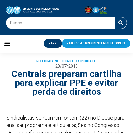
APP
FALE COM O PRESIDENTE MIGUEL TORRES
Palavra do Presidente
Jornal O Metalúrgico
Clube de Campo
Centro de Lazer
NOTÍCIAS
,
NOTÍCIAS DO SINDICATO
23/07/2015
Centrais preparam cartilha
para explicar PPE e evitar
perda de direitos
Sindicalistas se reuniram ontem (22) no Dieese para
analisar programa e articular ações no Congresso.
Diap identifica riscos em algumas das 175 emendas