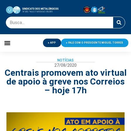
APP
FALE COM O PRESIDENTE MIGUEL TORRES
Palavra do Presidente
Jornal O Metalúrgico
Clube de Campo
Centro de Lazer
NOTÍCIAS
27/08/2020
Centrais promovem ato virtual
de apoio à greve nos Correios
– hoje 17h