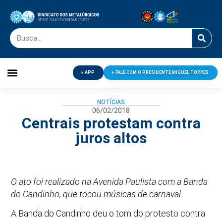
APP
FALE COM O PRESIDENTE MIGUEL TORRES
Palavra do Presidente
Jornal O Metalúrgico
Clube de Campo
Centro de Lazer
NOTÍCIAS
06/02/2018
Centrais protestam contra
juros altos
O ato foi realizado na Avenida Paulista com a Banda
do Candinho, que tocou músicas de carnaval
A Banda do Candinho deu o tom do protesto contra