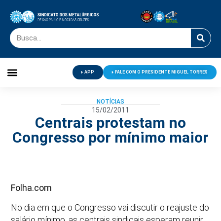
APP
FALE COM O PRESIDENTE MIGUEL TORRES
Palavra do Presidente
Jornal O Metalúrgico
Clube de Campo
Centro de Lazer
NOTÍCIAS
15/02/2011
Centrais protestam no
Congresso por mínimo maior
Folha.com
No dia em que o Congresso vai discutir o reajuste do
salário mínimo, as centrais sindicais esperam reunir