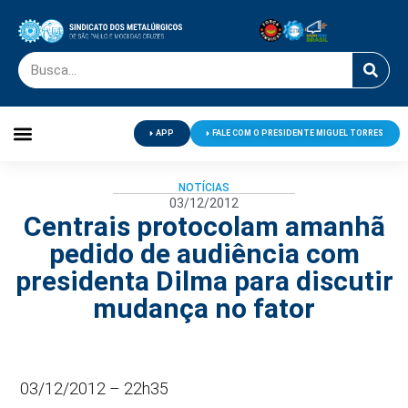
APP
FALE COM O PRESIDENTE MIGUEL TORRES
Palavra do Presidente
Jornal O Metalúrgico
Clube de Campo
Centro de Lazer
NOTÍCIAS
03/12/2012
Centrais protocolam amanhã
pedido de audiência com
presidenta Dilma para discutir
mudança no fator
03/12/2012 – 22h35