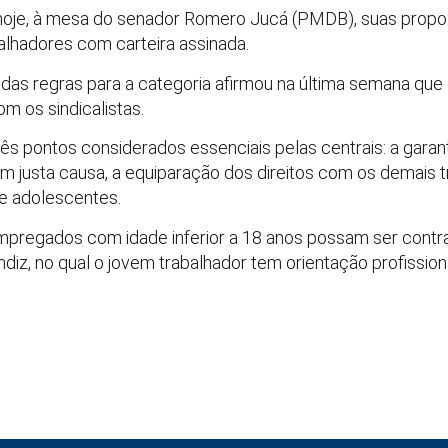
o hoje, à mesa do senador Romero Jucá (PMDB), suas propost
lhadores com carteira assinada.
a das regras para a categoria afirmou na última semana que
m os sindicalistas.
ês pontos considerados essenciais pelas centrais: a gara
m justa causa, a equiparação dos direitos com os demais t
de adolescentes.
mpregados com idade inferior a 18 anos possam ser con
diz, no qual o jovem trabalhador tem orientação profission