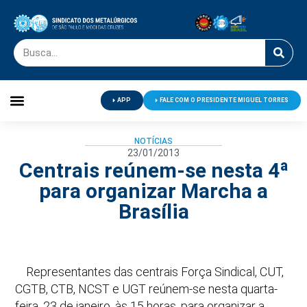
APP
FALE COM O PRESIDENTE MIGUEL TORRES
Palavra do Presidente
Jornal O Metalúrgico
Clube de Campo
Centro de Lazer
NOTÍCIAS
23/01/2013
Centrais reúnem-se nesta 4ª
para organizar Marcha a
Brasília
Representantes das centrais Força Sindical, CUT,
CGTB, CTB, NCST e UGT reúnem-se nesta quarta-
feira, 23 de janeiro, às 15 horas, para organizar a