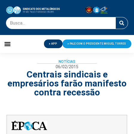
APP
FALE COM O PRESIDENTE MIGUEL TORRES
Palavra do Presidente
Jornal O Metalúrgico
Clube de Campo
Centro de Lazer
NOTÍCIAS
06/02/2015
Centrais sindicais e
empresários farão manifesto
contra recessão