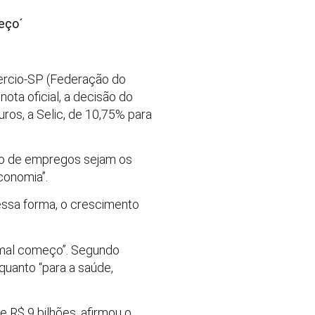
eço´
mercio-SP (Federação do
ota oficial, a decisão do
ros, a Selic, de 10,75% para
ção de empregos sejam os
conomia”.
dessa forma, o crescimento
 “mal começo”. Segundo
nquanto “para a saúde,
e R$ 9 bilhões, afirmou o