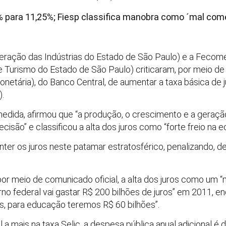
% para 11,25%; Fiesp classifica manobra como ´mal com
ederação das Indústrias do Estado de São Paulo) e a Feco
Turismo do Estado de São Paulo) criticaram, por meio de n
etária), do Banco Central, de aumentar a taxa básica de ju
).
medida, afirmou que “a produção, o crescimento e a gera
são” e classificou a alta dos juros como “forte freio na e
anter os juros neste patamar estratosférico, penalizando, 
por meio de comunicado oficial, a alta dos juros como um
rno federal vai gastar R$ 200 bilhões de juros” em 2011, e
s, para educação teremos R$ 60 bilhões”.
a mais na taxa Selic, a despesa pública anual adicional é d