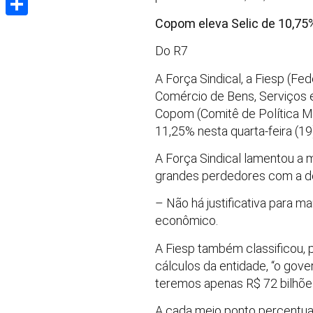
Copom eleva Selic de 10,75
Share
Do R7
A Força Sindical, a Fiesp (F
Comércio de Bens, Serviços e 
Copom (Comitê de Política Mon
11,25% nesta quarta-feira (19
A Força Sindical lamentou a 
grandes perdedores com a deci
– Não há justificativa para m
econômico.
A Fiesp também classificou, 
cálculos da entidade, “o gove
teremos apenas R$ 72 bilhõe
A cada meio ponto percentual 