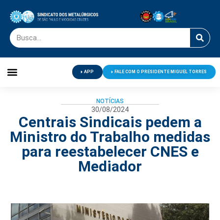
APP
FALE COM O PRESIDENTE MIGUEL TORRES
Palavra do Presidente
Jornal O Metalúrgico
Clube de Campo
Centro de Lazer
NOTÍCIAS
30/08/2024
Centrais Sindicais pedem a
Ministro do Trabalho medidas
para reestabelecer CNES e
Mediador