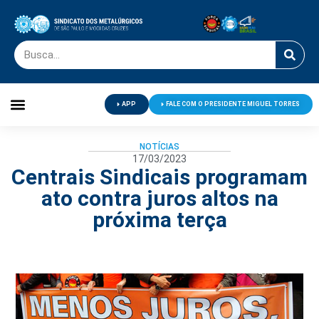
APP
FALE COM O PRESIDENTE MIGUEL TORRES
Palavra do Presidente
Jornal O Metalúrgico
Clube de Campo
Centro de Lazer
NOTÍCIAS
17/03/2023
Centrais Sindicais programam
ato contra juros altos na
próxima terça