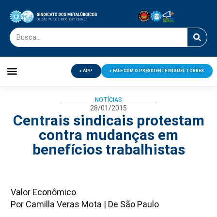
APP
FALE COM O PRESIDENTE MIGUEL TORRES
Palavra do Presidente
Jornal O Metalúrgico
Clube de Campo
Centro de Lazer
NOTÍCIAS
28/01/2015
Centrais sindicais protestam
contra mudanças em
benefícios trabalhistas
Valor Econômico
Por Camilla Veras Mota | De São Paulo