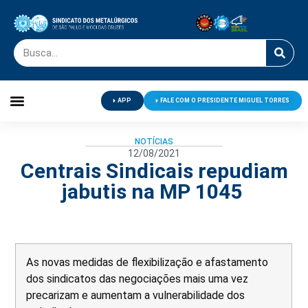
APP
FALE COM O PRESIDENTE MIGUEL TORRES
Palavra do Presidente
Jornal O Metalúrgico
Clube de Campo
Centro de Lazer
NOTÍCIAS
12/08/2021
Centrais Sindicais repudiam
jabutis na MP 1045
As novas medidas de flexibilização e afastamento
dos sindicatos das negociações mais uma vez
precarizam e aumentam a vulnerabilidade dos